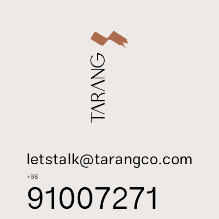
letstalk@tarangco.com
+98
91007271