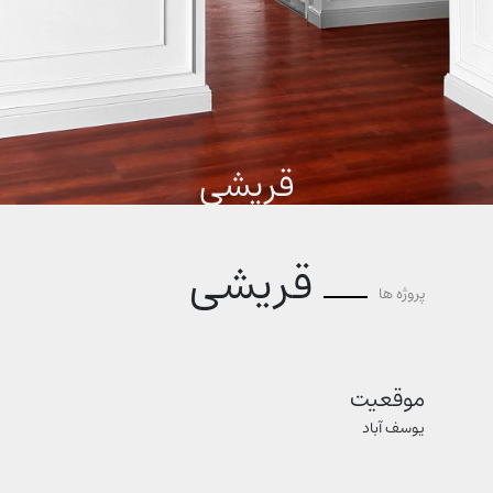
قریشی
قریشی
پروژه ها
موقعیت
یوسف آباد