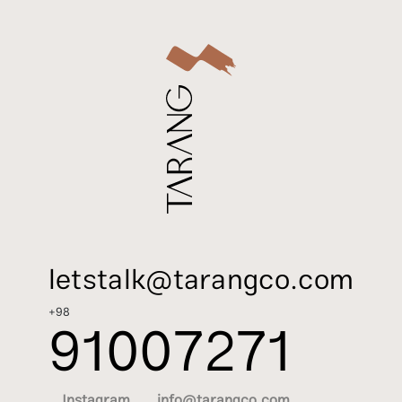
letstalk@tarangco.com
+98
91007271
Instagram
info@tarangco.com