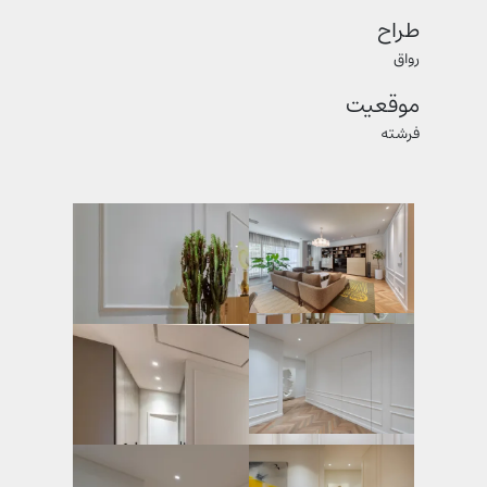
طراح
رواق
موقعیت
فرشته