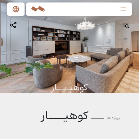
کوهیـــار
کوهیـــار
پروژه ها