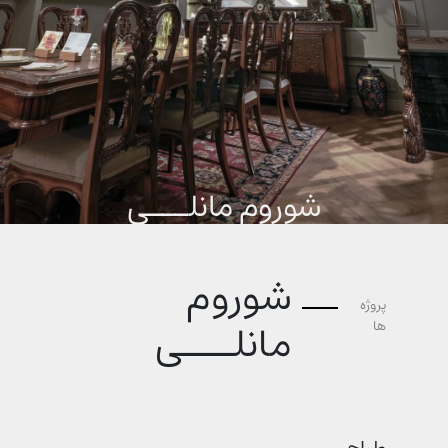
شوروم مانلـــی
شوروم
پروژه
مانلـــی
ها