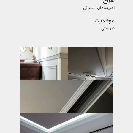
طراح
امیرسامان آشتیانی
موقعیت
شریعتی